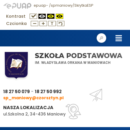
epuap- /spmaniowy/SkrytkaESP
Kontrast
Czcionka
SZKOŁA PODSTAWOWA
IM. WŁADYSŁAWA ORKANA W MANIOWACH
-
18 27 50 079
18 27 50 992
sp_maniowy@czorsztyn.pl
NASZA LOKALIZACJA
ul.Szkolna 2, 34-436 Maniowy