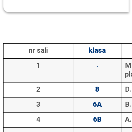
Organizacja szkoły
Przydział sal i wychowawstw
nr sali
klasa
1
M.
-
p
2
8
D.
3
6A
B.
4
6B
A