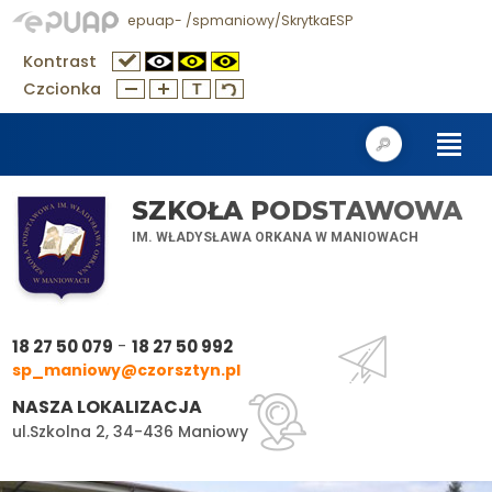
epuap- /spmaniowy/SkrytkaESP
Kontrast
Czcionka
SZKOŁA PODSTAWOWA
IM. WŁADYSŁAWA ORKANA W MANIOWACH
-
18 27 50 079
18 27 50 992
sp_maniowy@czorsztyn.pl
NASZA LOKALIZACJA
ul.Szkolna 2, 34-436 Maniowy