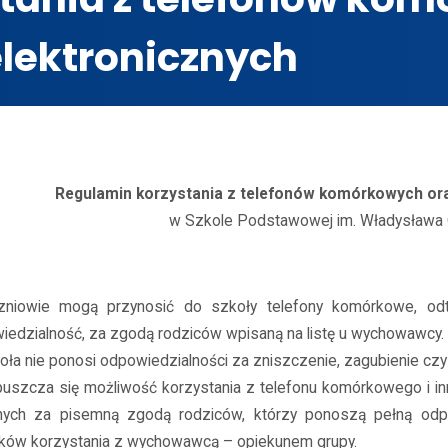
elektronicznych
 szkolne
Regulamin korzystania z telefonów komórkowych oraz inny
Regulamin korzystania z telefonów komórkowych ora
w Szkole Podstawowej im. Władysława
zniowie mogą przynosić do szkoły telefony komórkowe, odtw
iedzialność, za zgodą rodziców wpisaną na listę u wychowawcy.
koła nie ponosi odpowiedzialności za zniszczenie, zagubienie c
puszcza się możliwość korzystania z telefonu komórkowego i i
nych za pisemną zgodą rodziców, którzy ponoszą pełną odpo
ków korzystania z wychowawcą – opiekunem grupy.