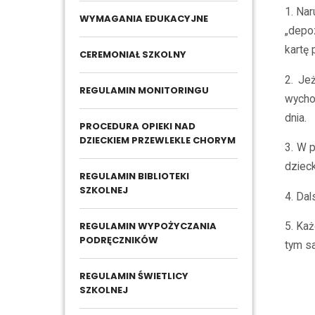
1. Na
WYMAGANIA EDUKACYJNE
„depo
kartę 
CEREMONIAŁ SZKOLNY
2. Je
REGULAMIN MONITORINGU
wycho
dnia.
PROCEDURA OPIEKI NAD
DZIECKIEM PRZEWLEKLE CHORYM
3. W 
dziec
REGULAMIN BIBLIOTEKI
SZKOLNEJ
4. Da
REGULAMIN WYPOŻYCZANIA
5. Ka
PODRĘCZNIKÓW
tym s
REGULAMIN ŚWIETLICY
SZKOLNEJ