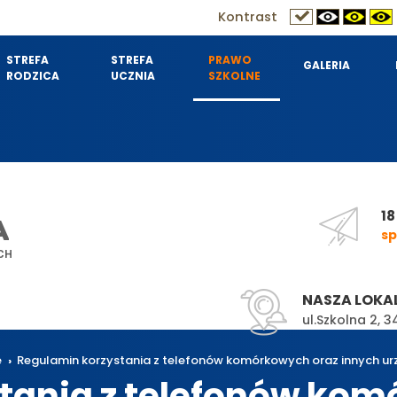
Kontrast
STREFA
STREFA
PRAWO
GALERIA
RODZICA
UCZNIA
SZKOLNE
18
A
sp
CH
NASZA LOKA
ul.Szkolna 2,
e
Regulamin korzystania z telefonów komórkowych oraz innych ur
tania z telefonów kom