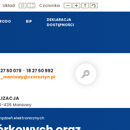
Układ
Czcionka
DEKLARACJA
RODO
BIP
DOSTĘPNOŚCI
-
 27 50 079
18 27 50 992
_maniowy@czorsztyn.pl
LIZACJA
 34-436 Maniowy
ządzeń elektronicznych
órkowych oraz