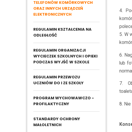
TELEFONÓW KOMÓRKOWYCH
ORAZ INNYCH URZĄDZEŃ
4. Po
ELEKTRONICZNYCH
komór
polec
REGULAMIN KSZTAŁCENIA NA
5. W 
ODLEGŁOŚĆ
komó
REGULAMIN ORGANIZACJI
6. Na
WYCIECZEK SZKOLNYCH I OPIEKI
PODCZAS WYJŚĆ W SZKOLE
lub f
normam
REGULAMIN PRZEWOZU
UCZNIÓW DO I ZE SZKOŁY
7.
O
toalet
PROGRAM WYCHOWAWCZO -
PROFILAKTYCZNY
8. Ni
STANDARDY OCHRONY
Konse
MAŁOLETNICH