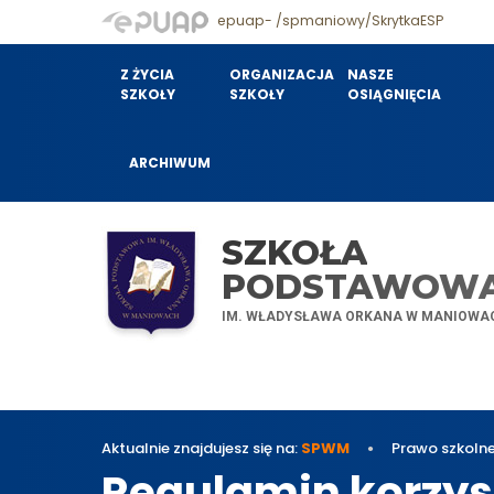
epuap- /spmaniowy/SkrytkaESP
Z ŻYCIA
ORGANIZACJA
NASZE
SZKOŁY
SZKOŁY
OSIĄGNIĘCIA
ARCHIWUM
SZKOŁA
PODSTAWOW
IM. WŁADYSŁAWA ORKANA W MANIOWA
Aktualnie znajdujesz się na:
SPWM
Prawo szkoln
Regulamin korzys