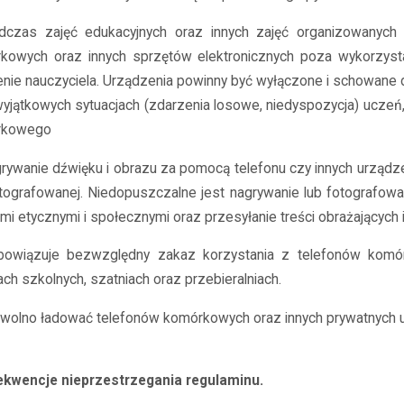
dczas zajęć edukacyjnych oraz innych zajęć organizowanych
kowych oraz innych sprzętów elektronicznych poza wykorzyst
enie nauczyciela. Urządzenia powinny być wyłączone i schowane d
wyjątkowych sytuacjach (zdarzenia losowe, niedyspozycja) uczeń
rkowego
grywanie dźwięku i obrazu za pomocą telefonu czy innych urządz
otografowanej. Niedopuszczalne jest nagrywanie lub fotografowa
i etycznymi i społecznymi oraz przesyłanie treści obrażających 
bowiązuje bezwzględny zakaz korzystania z telefonów komór
ach szkolnych, szatniach oraz przebieralniach.
e wolno ładować telefonów komórkowych oraz innych prywatnych u
kwencje nieprzestrzegania regulaminu.