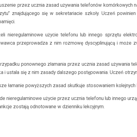
ruszenie przez ucznia zasad używania telefonów komórkowych na
zytu” znajdującego się w sekretariacie szkoły. Uczeń powinie
pamięci.
żeli nieregulaminowe użycie telefonu lub innego sprzętu ele
wawca przeprowadza z nim rozmowę dyscyplinującą i może zwr
przypadku ponownego złamania przez ucznia zasad używania te
ka i ustala się z nim zasady dalszego postępowania. Uczeń otr
lsze łamanie powyższych zasad skutkuje stosowaniem kolejnych 
żde nieregulaminowe użycie przez ucznia telefonu lub innego ur
ankcje zostają odnotowane w dzienniku lekcyjnym.