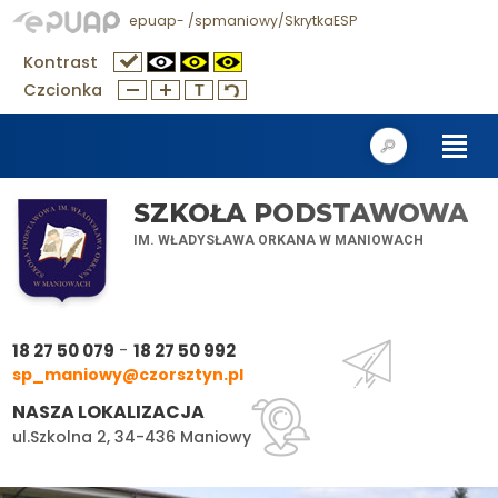
epuap- /spmaniowy/SkrytkaESP
Kontrast
Czcionka
SZKOŁA PODSTAWOWA
IM. WŁADYSŁAWA ORKANA W MANIOWACH
-
18 27 50 079
18 27 50 992
sp_maniowy@czorsztyn.pl
NASZA LOKALIZACJA
ul.Szkolna 2, 34-436 Maniowy