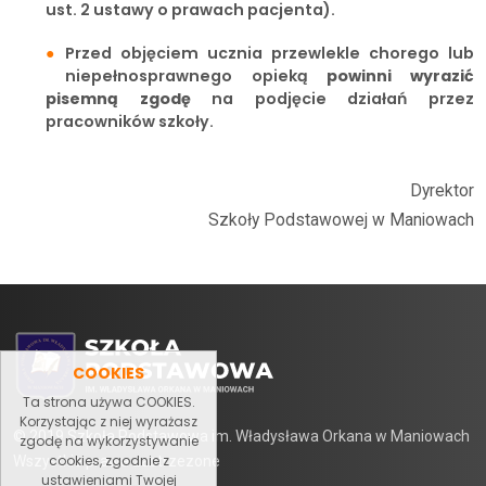
ust. 2 ustawy o prawach pacjenta).
Przed objęciem ucznia przewlekle chorego lub
niepełnosprawnego opieką
powinni wyrazić
pisemną zgodę
na podjęcie działań przez
pracowników szkoły.
Dyrektor
Szkoły Podstawowej w Maniowach
COOKIES
Ta strona używa COOKIES.
Korzystając z niej wyrażasz
© 2019 Szkoła Podstawowa im. Władysława Orkana w Maniowach
zgodę na wykorzystywanie
cookies, zgodnie z
Wszystkie prawa zastrzezone
ustawieniami Twojej