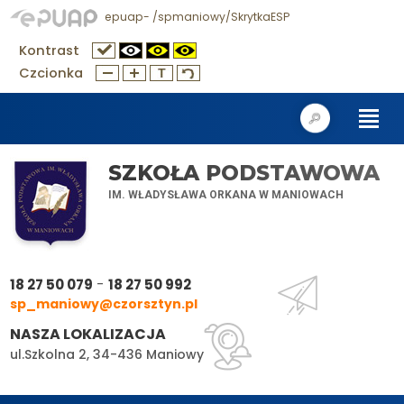
epuap- /spmaniowy/SkrytkaESP
Kontrast
Czcionka
SZKOŁA PODSTAWOWA
IM. WŁADYSŁAWA ORKANA W MANIOWACH
-
18 27 50 079
18 27 50 992
sp_maniowy@czorsztyn.pl
NASZA LOKALIZACJA
ul.Szkolna 2, 34-436 Maniowy