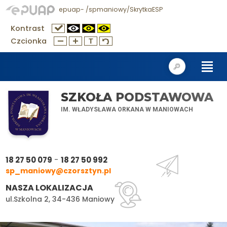
epuap- /spmaniowy/SkrytkaESP
Kontrast
Czcionka
SZKOŁA PODSTAWOWA
IM. WŁADYSŁAWA ORKANA W MANIOWACH
-
18 27 50 079
18 27 50 992
sp_maniowy@czorsztyn.pl
NASZA LOKALIZACJA
ul.Szkolna 2, 34-436 Maniowy