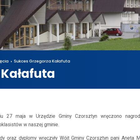
ęcia
Sukces Grzegorza Kałafuta
 Kałafuta
osiągnięcia
Sukces Grzegorza Kałafuta
u 27 maja w Urzędzie Gminy Czorsztyn wręczono nagrod
oklasistów w naszej gminie.
dy oraz dyplomy wręczyły Wójt Gminy Czorsztyn pani Aneta M