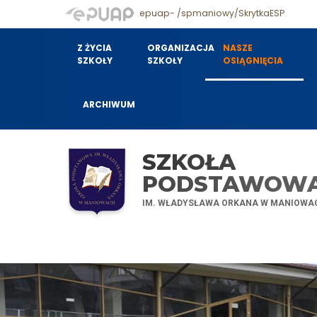
epuap- /spmaniowy/SkrytkaESP
Z ŻYCIA
ORGANIZACJA
NASZE
SZKOŁY
SZKOŁY
OSIĄGNIĘCIA
ARCHIWUM
SZKOŁA
PODSTAWOW
IM. WŁADYSŁAWA ORKANA W MANIOWA