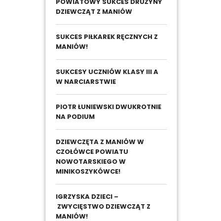
POWIATOWY SUKCES DRUŻYNY
DZIEWCZĄT Z MANIÓW
SUKCES PIŁKAREK RĘCZNYCH Z
MANIÓW!
SUKCESY UCZNIÓW KLASY III A
W NARCIARSTWIE
PIOTR ŁUNIEWSKI DWUKROTNIE
NA PODIUM
DZIEWCZĘTA Z MANIÓW W
CZOŁÓWCE POWIATU
NOWOTARSKIEGO W
MINIKOSZYKÓWCE!
IGRZYSKA DZIECI –
ZWYCIĘSTWO DZIEWCZĄT Z
MANIÓW!