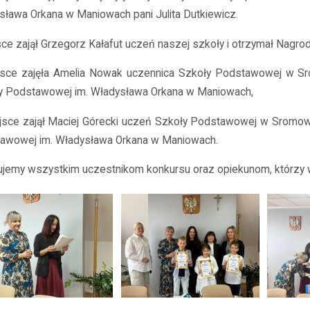
sława Orkana w Maniowach pani Julita Dutkiewicz.
sce zajął Grzegorz Kałafut uczeń naszej szkoły i otrzymał Nagro
ejsce zajęła Amelia Nowak uczennica Szkoły Podstawowej w S
y Podstawowej im. Władysława Orkana w Maniowach,
iejsce zajął Maciej Górecki uczeń Szkoły Podstawowej w Sromow
awowej im. Władysława Orkana w Maniowach.
lujemy wszystkim uczestnikom konkursu oraz opiekunom, którzy 