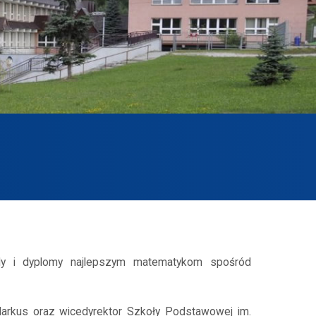
y i dyplomy najlepszym matematykom spośród
arkus oraz wicedyrektor Szkoły Podstawowej im.