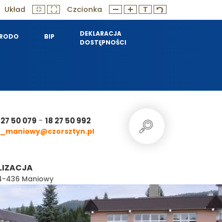
Układ
Czcionka
DEKLARACJA
RODO
BIP
DOSTĘPNOŚCI
-
 27 50 079
18 27 50 992
_maniowy@czorsztyn.pl
LIZACJA
 34-436 Maniowy