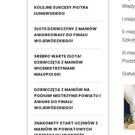
Włady
KOLEJNE SUKCESY PIOTRA
ŁUNIEWSKIEGO
I miej
ZŁOTE DZIEWCZYNY Z MANIÓW
II mi
AWANSOWAŁY DO FINAŁU
Szkoł
WOJEWÓDZKIEGO!
III m
SREBRO WARTE ZŁOTA!
Podst
DZIEWCZĘTA Z MANIÓW
WICEMISTRZYNIAMI
Gratu
MAŁOPOLSKI
DZIEWCZĘTA Z MANIÓW NA
PODIUM! MISTRZYNIE POWIATU I
AWANS DO FINAŁU
WOJEWÓDZKIEGO!
ZNAKOMITY START UCZNIÓW Z
MANIÓW W POWIATOWYCH