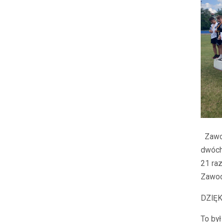
Zawo
dwóch
21 ra
Zawod
DZIĘK
To był