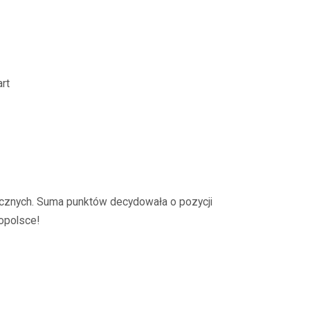
art
tycznych. Suma punktów decydowała o pozycji
opolsce!