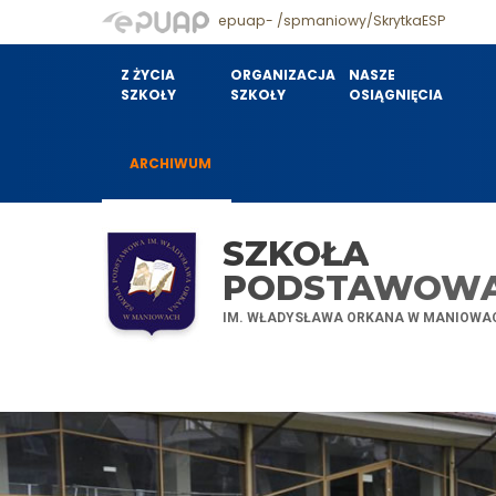
epuap- /spmaniowy/SkrytkaESP
Z ŻYCIA
ORGANIZACJA
NASZE
SZKOŁY
SZKOŁY
OSIĄGNIĘCIA
ARCHIWUM
SZKOŁA
PODSTAWOW
IM. WŁADYSŁAWA ORKANA W MANIOWA