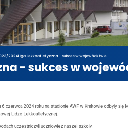
023/2024
Liga Lekkoatletyczna - sukces w województwie
czna - sukces w wojewó
wum
2023/2024
Liga Lekkoatletyczna - sukces w województwie
u 6 czerwca 2024 roku na stadionie AWF w Krakowie odbyły się M
nowej Lidze Lekkoatletycznej.
odach uczestniczyli uczniowiez naszej szkoły: