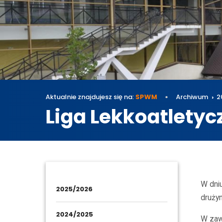
Aktualnie znajdujesz się na:
SPWM
Archiwum
2
Liga Lekkoatlety
Archi
W dni
2025/2026
druży
2024/2025
W zaw