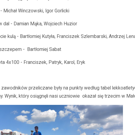
 Michał Winczowski, Igor Gorlicki
w dal - Damian Mąka, Wojciech Huzior
cie kulą - Bartłomiej Kutyła, Franciszek Szlembarski, Andrzej Len
oszczepem -
Bartłomiej Sabat
ta 4x100 - Franciszek, Patryk, Karol, Eryk
i zawodników przeliczane były na punkty według tabel lekkoatle
y. Wynik, który osiągnęli nasi uczniowie
okazał się trzecim w Mał