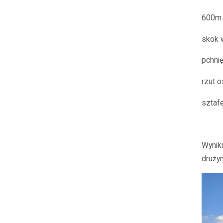
600m -
skok 
pchnię
rzut 
sztafe
Wynik
drużyn