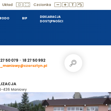
Układ
Czcionka
DEKLARACJA
RODO
BIP
DOSTĘPNOŚCI
-
 27 50 079
18 27 50 992
_maniowy@czorsztyn.pl
LIZACJA
 34-436 Maniowy