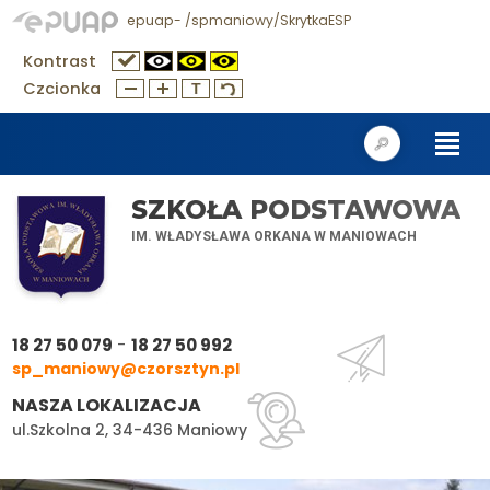
epuap- /spmaniowy/SkrytkaESP
Kontrast
Czcionka
SZKOŁA PODSTAWOWA
IM. WŁADYSŁAWA ORKANA W MANIOWACH
-
18 27 50 079
18 27 50 992
sp_maniowy@czorsztyn.pl
NASZA LOKALIZACJA
ul.Szkolna 2, 34-436 Maniowy