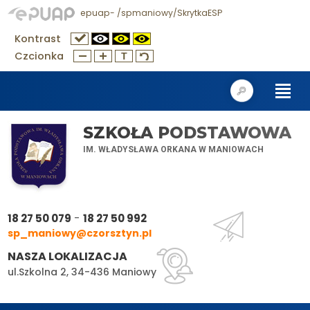
epuap- /spmaniowy/SkrytkaESP
Kontrast
Czcionka
SZKOŁA PODSTAWOWA
IM. WŁADYSŁAWA ORKANA W MANIOWACH
-
18 27 50 079
18 27 50 992
sp_maniowy@czorsztyn.pl
NASZA LOKALIZACJA
ul.Szkolna 2, 34-436 Maniowy