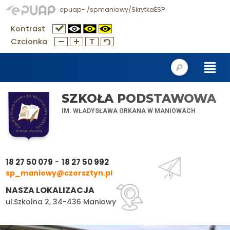
epuap- /spmaniowy/SkrytkaESP
Kontrast
Czcionka
SZKOŁA PODSTAWOWA
IM. WŁADYSŁAWA ORKANA W MANIOWACH
-
18 27 50 079
18 27 50 992
sp_maniowy@czorsztyn.pl
NASZA LOKALIZACJA
ul.Szkolna 2, 34-436 Maniowy