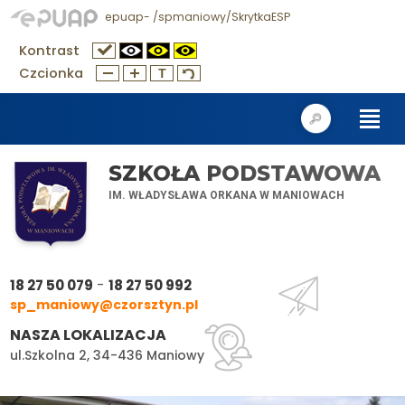
epuap- /spmaniowy/SkrytkaESP
Kontrast
Czcionka
SZKOŁA PODSTAWOWA
IM. WŁADYSŁAWA ORKANA W MANIOWACH
-
18 27 50 079
18 27 50 992
sp_maniowy@czorsztyn.pl
NASZA LOKALIZACJA
ul.Szkolna 2, 34-436 Maniowy