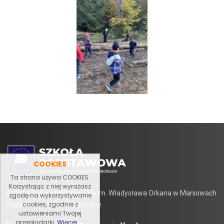
COOKIES
Ta strona używa COOKIES.
Korzystając z niej wyrażasz
© 2019 Szkoła Podstawowa im. Władysława Orkana w Maniowach
zgodę na wykorzystywanie
cookies, zgodnie z
Wszystkie prawa zastrzezone
ustawieniami Twojej
przeglądarki.
Więcej ....