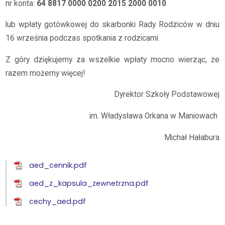
nr konta:
64 8817 0000 0200 2015 2000 0010
lub wpłaty gotówkowej do skarbonki Rady Rodziców w dniu
16 września podczas spotkania z rodzicami.
Z góry dziękujemy za wszelkie wpłaty mocno wierząc, że
razem możemy więcej!
Dyrektor Szkoły Podstawowej
im. Władysława Orkana w Maniowach
Michał Hałabura
aed_cennik.pdf
aed_z_kapsula_zewnetrzna.pdf
cechy_aed.pdf