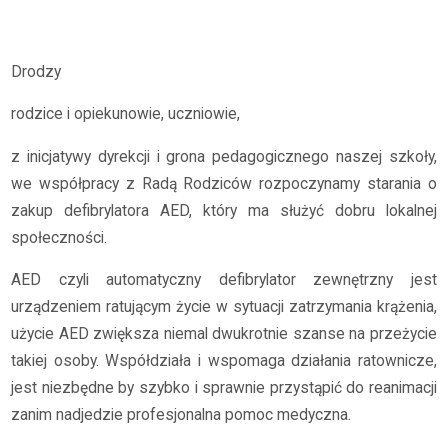
Archiwum
2025/2026
Projekt "AED w szkole"
Drodzy
rodzice i opiekunowie, uczniowie,
z inicjatywy dyrekcji i grona pedagogicznego naszej szkoły,
we współpracy z Radą Rodziców rozpoczynamy starania o
zakup defibrylatora AED, który ma służyć dobru lokalnej
społeczności.
AED czyli automatyczny defibrylator zewnętrzny jest
urządzeniem ratującym życie w sytuacji zatrzymania krążenia,
użycie AED zwiększa niemal dwukrotnie szanse na przeżycie
takiej osoby. Współdziała i wspomaga działania ratownicze,
jest niezbędne by szybko i sprawnie przystąpić do reanimacji
zanim nadjedzie profesjonalna pomoc medyczna.