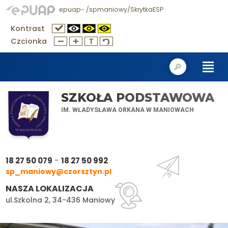
epuap- /spmaniowy/SkrytkaESP
Kontrast
Czcionka
SZKOŁA PODSTAWOWA
IM. WŁADYSŁAWA ORKANA W MANIOWACH
-
18 27 50 079
18 27 50 992
sp_maniowy@czorsztyn.pl
NASZA LOKALIZACJA
ul.Szkolna 2, 34-436 Maniowy