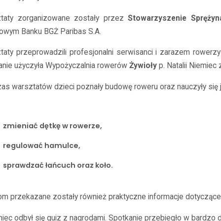
taty zorganizowane zostały przez
Stowarzyszenie Sprężyn
sowym Banku BGŻ Paribas S.A.
taty przeprowadzili profesjonalni serwisanci i zarazem rowerzy
anie użyczyła Wypożyczalnia rowerów
Żywioły
p. Natalii Niemiec
as warsztatów dzieci poznały budowę roweru oraz nauczyły się j
zmieniać dętkę w rowerze,
regulować hamulce,
sprawdzać łańcuch oraz koło.
om przekazane zostały również praktyczne informacje dotyczące
niec odbył się quiz z nagrodami. Spotkanie przebiegło w bardzo 