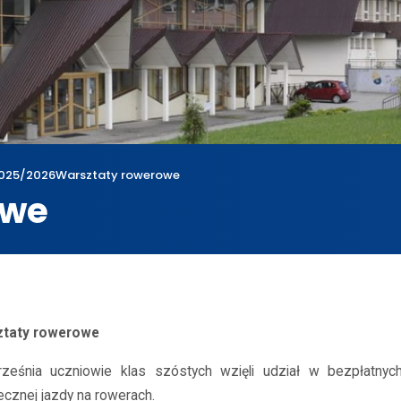
025/2026
Warsztaty rowerowe
owe
wum
2025/2026
Warsztaty rowerowe
taty rowerowe
ześnia uczniowie klas szóstych wzięli udział w bezpłatny
ecznej jazdy na rowerach.