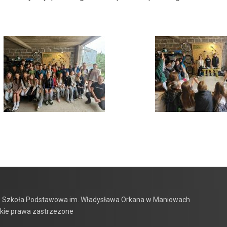
 Szkoła Podstawowa im. Władysława Orkana w Maniowach
kie prawa zastrzezone