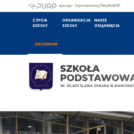
epuap- /spmaniowy/SkrytkaESP
Z ŻYCIA
ORGANIZACJA
NASZE
SZKOŁY
SZKOŁY
OSIĄGNIĘCIA
ARCHIWUM
SZKOŁA
PODSTAWOW
IM. WŁADYSŁAWA ORKANA W MANIOWA