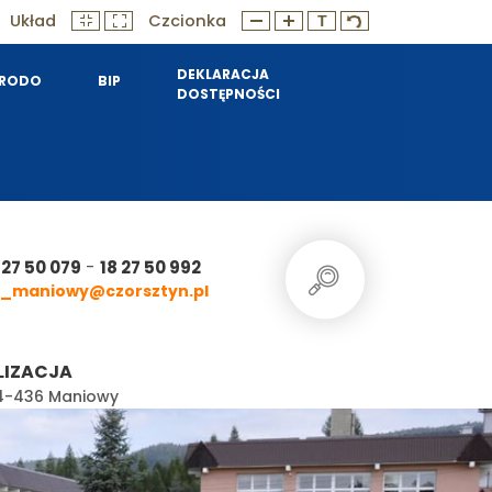
Układ
Czcionka
DEKLARACJA
RODO
BIP
DOSTĘPNOŚCI
-
 27 50 079
18 27 50 992
_maniowy@czorsztyn.pl
LIZACJA
 34-436 Maniowy