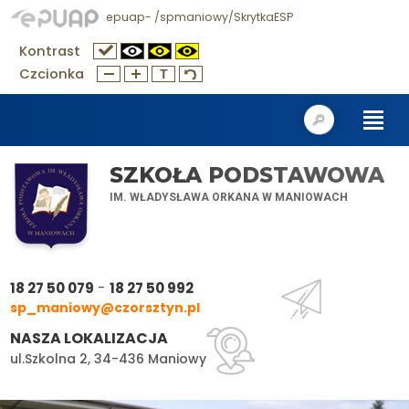
epuap- /spmaniowy/SkrytkaESP
Kontrast
Czcionka
SZKOŁA PODSTAWOWA
IM. WŁADYSŁAWA ORKANA W MANIOWACH
-
18 27 50 079
18 27 50 992
sp_maniowy@czorsztyn.pl
NASZA LOKALIZACJA
ul.Szkolna 2, 34-436 Maniowy