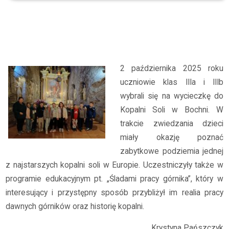
Archiwum
2025/2026
Wycieczka klas III do Kopalni Soli w Bochni
2 października 2025 roku
uczniowie klas IIIa i IIIb
wybrali się na wycieczkę do
Kopalni Soli w Bochni. W
trakcie zwiedzania dzieci
miały okazję poznać
zabytkowe podziemia jednej
z najstarszych kopalni soli w Europie. Uczestniczyły także w
programie edukacyjnym pt. „Śladami pracy górnika”, który w
interesujący i przystępny sposób przybliżył im realia pracy
dawnych górników oraz historię kopalni.
Krystyna Pańszczyk