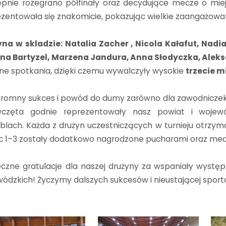
ępnie rozegrano półfinały oraz decydujące mecze o mi
zentowała się znakomicie, pokazując wielkie zaangażowan
yna w skladzie: Natalia Zacher , Nicola Kałafut, Nad
na Bartyzel, Marzena Jandura, Anna Słodyczka, Alek
ne spotkania, dzięki czemu wywalczyły wysokie
trzecie m
romny sukces i powód do dumy zarówno dla zawodniczek, jak
wczęta godnie reprezentowały nasz powiat i wojew
blach. Każda z drużyn uczestniczących w turnieju otrzy
c 1–3 zostały dodatkowo nagrodzone pucharami oraz meda
eczne gratulacje dla naszej drużyny za wspaniały wys
ódzkich! Życzymy dalszych sukcesów i nieustającej sporto