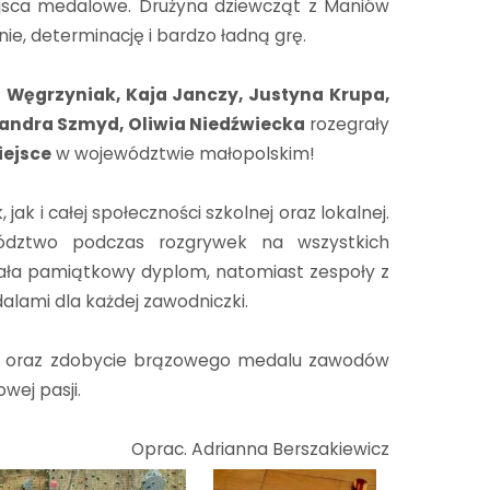
ejsca medalowe. Drużyna dziewcząt z Maniów
ie, determinację i bardzo ładną grę.
ia Węgrzyniak, Kaja Janczy, Justyna Krupa,
sandra Szmyd, Oliwia Niedźwiecka
rozegrały
iejsce
w województwie małopolskim!
 i całej społeczności szkolnej oraz lokalnej.
ództwo podczas rozgrywek na wszystkich
mała pamiątkowy dyplom, natomiast zespoły z
lami dla każdej zawodniczki.
tęp oraz zdobycie brązowego medalu zawodów
wej pasji.
Oprac. Adrianna Berszakiewicz