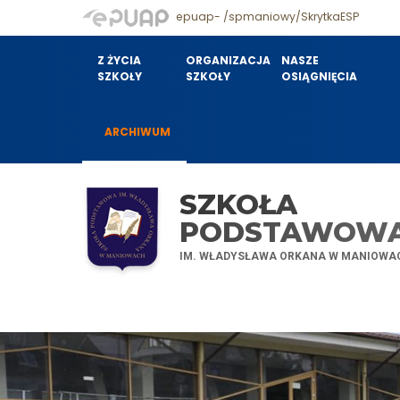
epuap- /spmaniowy/SkrytkaESP
Z ŻYCIA
ORGANIZACJA
NASZE
SZKOŁY
SZKOŁY
OSIĄGNIĘCIA
ARCHIWUM
SZKOŁA
PODSTAWOW
IM. WŁADYSŁAWA ORKANA W MANIOWA