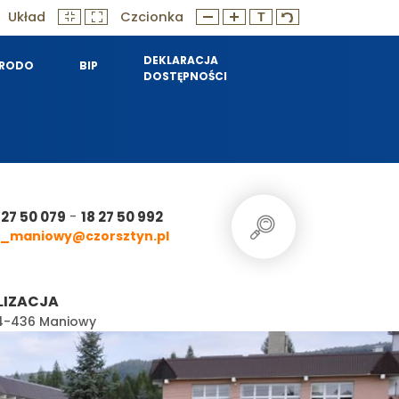
Układ
Czcionka
DEKLARACJA
RODO
BIP
DOSTĘPNOŚCI
-
 27 50 079
18 27 50 992
_maniowy@czorsztyn.pl
LIZACJA
 34-436 Maniowy