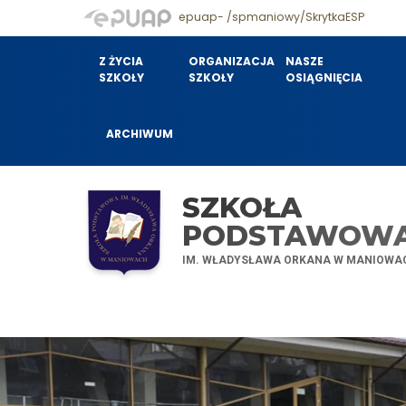
epuap- /spmaniowy/SkrytkaESP
Z ŻYCIA
ORGANIZACJA
NASZE
SZKOŁY
SZKOŁY
OSIĄGNIĘCIA
ARCHIWUM
SZKOŁA
PODSTAWOW
IM. WŁADYSŁAWA ORKANA W MANIOWA