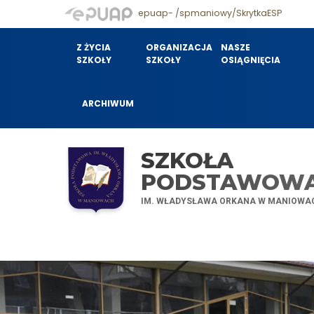
epuap- /spmaniowy/SkrytkaESP
Z ŻYCIA
ORGANIZACJA
NASZE
SZKOŁY
SZKOŁY
OSIĄGNIĘCIA
ARCHIWUM
SZKOŁA
PODSTAWOW
IM. WŁADYSŁAWA ORKANA W MANIOWA