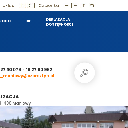
Układ
Czcionka
DEKLARACJA
RODO
BIP
DOSTĘPNOŚCI
-
 27 50 079
18 27 50 992
_maniowy@czorsztyn.pl
LIZACJA
 34-436 Maniowy